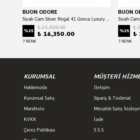
BUON ODORE
BUON O
FUŞYA ŞAKAYIK 3 LÜ RENKLİ VAZO SİLVER
Siyah Cam Sılver Regal 41 Gonca Luxury Home Perfume
₺ 21,800.00
₺ 
%
25
%
25
₺ 16,350.00
₺ 
7 RENK
7 RENK
KURUMSAL
MÜŞTERİ HİZM
Hakkımızda
İletişim
Kurumsal Satış
Sipariş & Teslimat
Manifesto
Mesafeli Satış Sözleş
KVKK
İade
Çerez Politikası
S.S.S