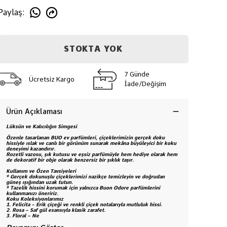
Paylaş
:
STOKTA YOK
7 Günde
Ücretsiz Kargo
İade/Değişim
Ürün Açıklaması
Lüksün ve Kalıcılığın Simgesi
Özenle tasarlanan BUO ev parfümleri, çiçeklerimizin gerçek doku
hissiyle ıslak ve canlı bir görünüm sunarak mekâna büyüleyici bir koku
deneyimi kazandırır.
Rozetli vazosu, şık kutusu ve eşsiz parfümüyle hem hediye olarak hem
de dekoratif bir obje olarak benzersiz bir şıklık taşır.
Kullanım ve Özen Tavsiyeleri
* Gerçek dokunuşlu çiçeklerimizi nazikçe temizleyin ve doğrudan
güneş ışığından uzak tutun.
* Tazelik hissini korumak için yalnızca Buon Odore parfümlerini
kullanmanızı öneririz.
Koku Koleksiyonlarımız
1.
Felicita – Erik çiçeği ve renkli çiçek notalarıyla mutluluk hissi.
2.
Rosa – Saf gül esansıyla klasik zarafet.
3.
Floral – Ne