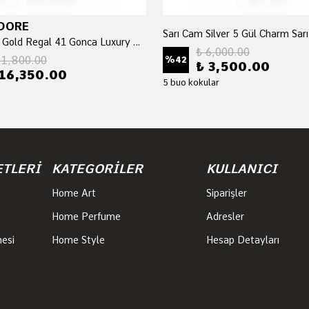
DORE
Siyah Cam Gold Regal 41 Gonca Luxury Home Perfume
₺ 6,000.00
21,800.00
%
42
₺ 3,500.00
16,350.00
5 buo kokular
ETLERİ
KATEGORİLER
KULLANICI
Home Art
Siparişler
Home Perfume
Adresler
mesi
Home Style
Hesap Detayları