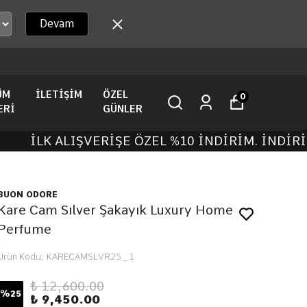
Devam
I
ÜM
İLETİŞİM
ÖZEL
0
ERİ
GÜNLER
İLK ALIŞVERİŞE ÖZEL %10 İNDİRİM. İNDİRİM K
BUON ODORE
Kare Cam Sılver Şakayık Luxury Home
Perfume
Ürün Kodu
:
KARECAMSLVR25 _ 1
₺ 12,600.00
%
25
₺ 9,450.00