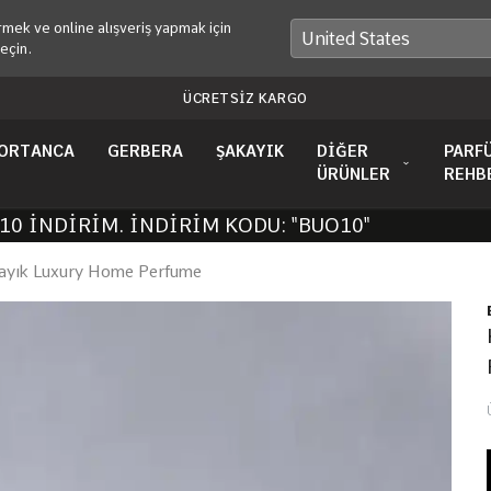
mek ve online alışveriş yapmak için
eçin.
TÜM ÜRÜNLERDE 6 TAKSİT İMKAN
ORTANCA
GERBERA
ŞAKAYIK
DİĞER
PARF
ÜRÜNLER
REHB
İNDİRİM. İNDİRİM KODU: "BUO10"
kayık Luxury Home Perfume