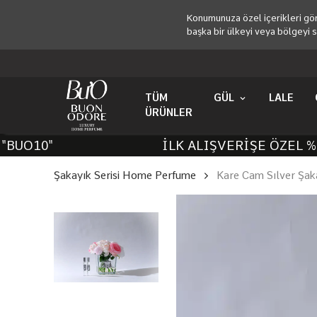
Konumunuza özel içerikleri gör
başka bir ülkeyi veya bölgeyi s
TÜM
GÜL
LALE
ÜRÜNLER
UO10"
İLK ALIŞVERİŞE ÖZEL %10 
Şakayık Serisi Home Perfume
Kare Cam Sılver Şa