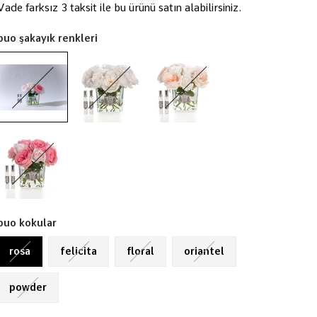
Vade farksız 3 taksit ile bu ürünü satın alabilirsiniz.
buo şakayık renkleri
buo kokular
rosa
felicita
floral
oriantel
powder