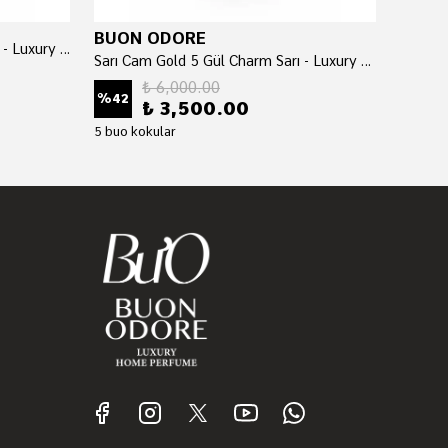
BUON ODORE
BUON
Sarı Cam Silver 5 Gül Charm Sarı - Luxury Home Perfume
Sarı Cam Gold 5 Gül Charm Sarı - Luxury Home Perfume
₺ 6,000.00
%
42
%
42
₺ 3,500.00
5 buo kokular
5 buo k