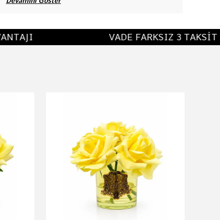
Devamını Göster
NTAJI
VADE FARKSIZ 3 TAKSİT A