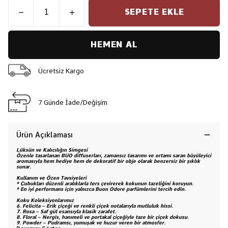
SEPETE EKLE
HEMEN AL
Ücretsiz Kargo
7 Günde İade/Değişim
Ürün Açıklaması
Lüksün ve Kalıcılığın Simgesi
Özenle tasarlanan BUO diffuserları, zamansız tasarımı ve ortamı saran büyüleyici
aromasıyla hem hediye hem de dekoratif bir obje olarak benzersiz bir şıklık
sunar.
Kullanım ve Özen Tavsiyeleri
* Çubukları düzenli aralıklarla ters çevirerek kokunun tazeliğini koruyun.
* En iyi performans için yalnızca Buon Odore parfümlerini tercih edin.
Koku Koleksiyonlarımız
6.
Felicita – Erik çiçeği ve renkli çiçek notalarıyla mutluluk hissi.
7.
Rosa – Saf gül esansıyla klasik zarafet.
8.
Floral – Nergis, hanımeli ve portakal çiçeğiyle taze bir çiçek dokusu.
9.
Powder – Pudramsı, yumuşak ve huzur veren bir atmosfer.