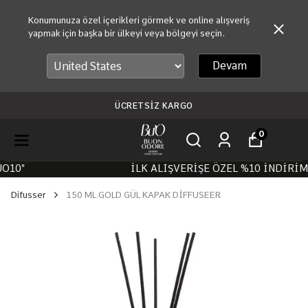
Konumunuza özel içerikleri görmek ve online alışveriş
yapmak için başka bir ülkeyi veya bölgeyi seçin.
Devam
TÜM ÜRÜNLERDE 6 TAKSİT 
0
O10"
İLK ALIŞVERİŞE ÖZEL %10 İNDİRİM.
Difusser
150 ML GOLD GÜL KAPAK DİFFUSEER