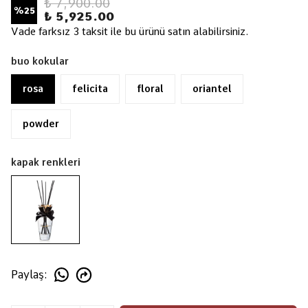
₺ 7,900.00
%
25
₺ 5,925.00
Vade farksız 3 taksit ile bu ürünü satın alabilirsiniz.
buo kokular
rosa
felicita
floral
oriantel
powder
kapak renkleri
Paylaş
: