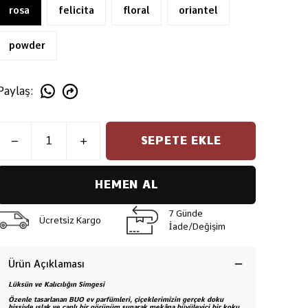
rosa
felicita
floral
oriantel
powder
Paylaş
:
SEPETE EKLE
HEMEN AL
7 Günde
Ücretsiz Kargo
İade/Değişim
Ürün Açıklaması
Lüksün ve Kalıcılığın Simgesi
Özenle tasarlanan BUO ev parfümleri, çiçeklerimizin gerçek doku
hissiyle ıslak ve canlı bir görünüm sunarak mekâna büyüleyici bir koku