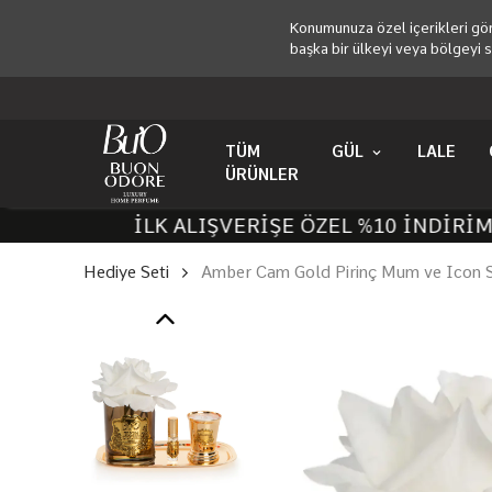
Konumunuza özel içerikleri gör
başka bir ülkeyi veya bölgeyi s
TÜM
GÜL
LALE
ÜRÜNLER
İLK ALIŞVERİŞE ÖZEL %10 İNDİRİM. İN
Hediye Seti
Amber Cam Gold Pirinç Mum ve Icon 