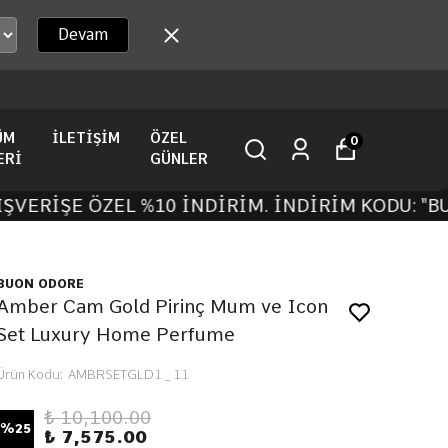
Devam
ÜM
İLETİŞİM
ÖZEL
0
ERİ
GÜNLER
ERİŞE ÖZEL %10 İNDİRİM. İNDİRİM KODU: "BUO1
BUON ODORE
Amber Cam Gold Pirinç Mum ve Icon
Set Luxury Home Perfume
Ürün Kodu
:
AMBRSETGLD1 _ 11
₺ 10,100.00
%
25
₺ 7,575.00