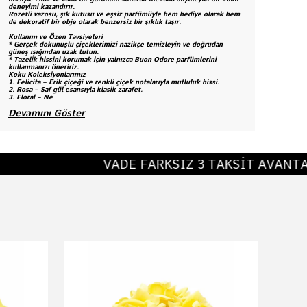
deneyimi kazandırır.
Rozetli vazosu, şık kutusu ve eşsiz parfümüyle hem hediye olarak hem
de dekoratif bir obje olarak benzersiz bir şıklık taşır.
Kullanım ve Özen Tavsiyeleri
* Gerçek dokunuşlu çiçeklerimizi nazikçe temizleyin ve doğrudan
güneş ışığından uzak tutun.
* Tazelik hissini korumak için yalnızca Buon Odore parfümlerini
kullanmanızı öneririz.
Koku Koleksiyonlarımız
1.
Felicita – Erik çiçeği ve renkli çiçek notalarıyla mutluluk hissi.
2.
Rosa – Saf gül esansıyla klasik zarafet.
3.
Floral – Ne
Devamını Göster
VADE FARKSIZ 3 TAKSİT AVANTAJI