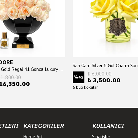
DORE
Siyah Cam Gold Regal 41 Gonca Luxury Home Perfume
₺ 6,000.00
21,800.00
%
42
₺ 3,500.00
16,350.00
5 buo kokular
ETLERİ
KATEGORİLER
KULLANICI
Home Art
Siparişler