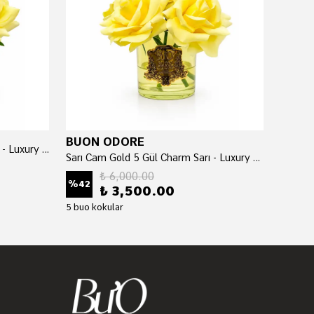
BUON ODORE
BUON
Sarı Cam Silver 5 Gül Charm Sarı - Luxury Home Perfume
Sarı Cam Gold 5 Gül Charm Sarı - Luxury Home Perfume
₺ 6,000.00
%
42
%
42
₺ 3,500.00
5 buo kokular
5 buo k