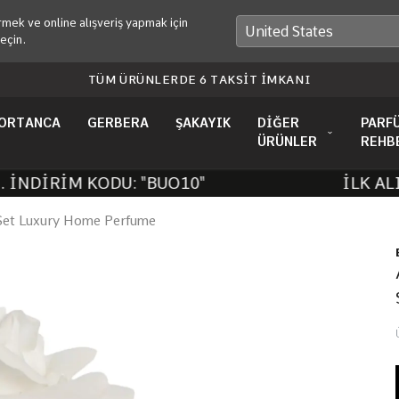
mek ve online alışveriş yapmak için
eçin.
TÜM ÜRÜNLERDE 6 TAKSİT İMKANI
ORTANCA
GERBERA
ŞAKAYIK
DİĞER
PARF
ÜRÜNLER
REHB
DİRİM KODU: "BUO10"
İLK ALIŞV
Set Luxury Home Perfume