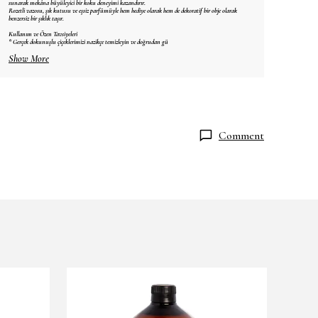
sunarak mekâna büyüleyici bir koku deneyimi kazandırır.
Rozetli vazosu, şık kutusu ve eşsiz parfümüyle hem hediye olarak hem de dekoratif bir obje olarak
benzersiz bir şıklık taşır.
Kullanım ve Özen Tavsiyeleri
* Gerçek dokunuşlu çiçeklerimizi nazikçe temizleyin ve doğrudan gü
Show More
Comment