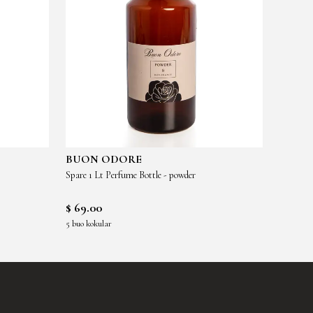
BUON ODORE
BUON
Spare 1 Lt Perfume Bottle - powder
Spare 1 
$ 69.00
$ 69.0
5 buo kokular
5 buo kok