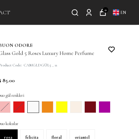
0
ACT
EN
BUON ODORE
Glass Gold 5 Roses Luxury Home Perfume
Product Code
:
CAMGLDGÜL5 _ 11
$ 85.00
buo gül renkleri
buo kokular
rosa
felicita
floral
oriantel