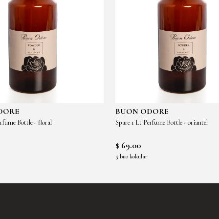
DORE
BUON ODORE
rfume Bottle - floral
Spare 1 Lt Perfume Bottle - oriantel
$ 69.00
5 buo kokular