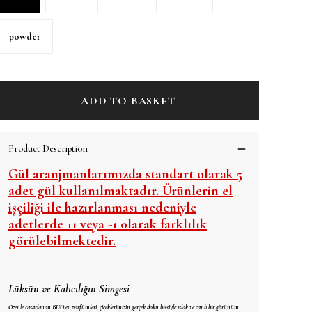
powder
ADD TO BASKET
Product Description
Gül aranjmanlarımızda standart olarak 5
adet gül kullanılmaktadır. Ürünlerin el
işçiliği ile hazırlanması nedeniyle
adetlerde +1 veya -1 olarak farklılık
görülebilmektedir.
Lüksün ve Kalıcılığın Simgesi
Özenle tasarlanan BUO ev parfümleri, çiçeklerimizin gerçek doku hissiyle ıslak ve canlı bir görünüm