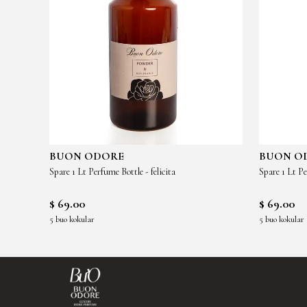
BUON ODORE
BUON O
Amber Glass Gold 5 Roses Luxury Home Perfume - kırmızı
Spare 1 Lt Perfume Bottle - felicita
Spare 1 Lt Pe
$ 69.00
$ 69.00
5 buo kokular
5 buo kokular